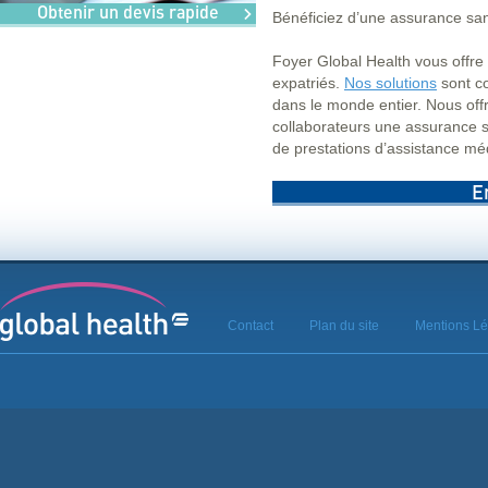
Obtenir un devis rapide
Bénéficiez d’une assurance san
Foyer Global Health vous offre
expatriés.
Nos solutions
sont co
dans le monde entier. Nous offr
collaborateurs une assurance s
de prestations d’assistance mé
E
Contact
Plan du site
Mentions Lé