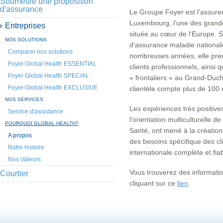
Soumettre une proposition
d'assurance
Le Groupe Foyer est l’assur
Luxembourg, l’une des grande
Entreprises
située au cœur de l‘Europe. Sa
NOS SOLUTIONS
d’assurance maladie nationale
Comparer nos solutions
nombreuses années, elle pren
Foyer Global Health ESSENTIAL
clients professionnels, ainsi 
Foyer Global Health SPECIAL
« frontaliers » au Grand-Duch
Foyer Global Health EXCLUSIVE
clientèle compte plus de 100 n
NOS SERVICES
Les expériences très positive
Service d'assistance
l’orientation multiculturelle d
POURQUOI GLOBAL HEALTH?
Santé, ont mené à la création
A propos
des besoins spécifique des cl
Notre histoire
internationale complète et fiab
Nos Valeurs
Vous trouverez des informati
Courtier
cliquant sur ce
lien
.